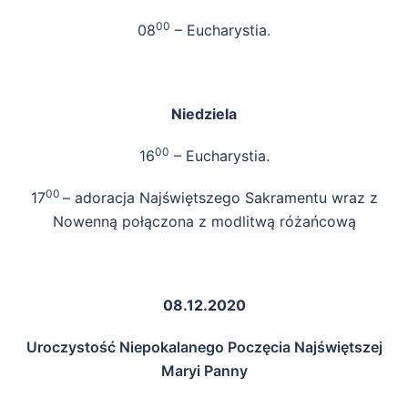
00
08
– Eucharystia.
Niedziela
00
16
– Eucharystia.
00
17
– adoracja Najświętszego Sakramentu wraz z
Nowenną połączona z modlitwą różańcową
08.12.2020
Uroczystość Niepokalanego Poczęcia Najświętszej
Maryi Panny