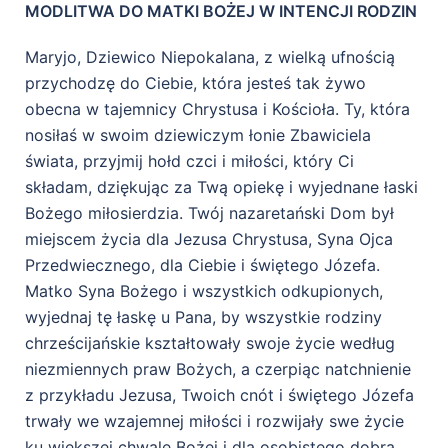
MODLITWA DO MATKI BOŻEJ W INTENCJI RODZIN
Maryjo, Dziewico Niepokalana, z wielką ufnością
przychodzę do Ciebie, która jesteś tak żywo
obecna w tajemnicy Chrystusa i Kościoła. Ty, która
nosiłaś w swoim dziewiczym łonie Zbawiciela
świata, przyjmij hołd czci i miłości, który Ci
składam, dziękując za Twą opiekę i wyjednane łaski
Bożego miłosierdzia. Twój nazaretański Dom był
miejscem życia dla Jezusa Chrystusa, Syna Ojca
Przedwiecznego, dla Ciebie i świętego Józefa.
Matko Syna Bożego i wszystkich odkupionych,
wyjednaj tę łaskę u Pana, by wszystkie rodziny
chrześcijańskie kształtowały swoje życie według
niezmiennych praw Bożych, a czerpiąc natchnienie
z przykładu Jezusa, Twoich cnót i świętego Józefa
trwały we wzajemnej miłości i rozwijały swe życie
ku większej chwale Bożej i dla osobistego dobra.