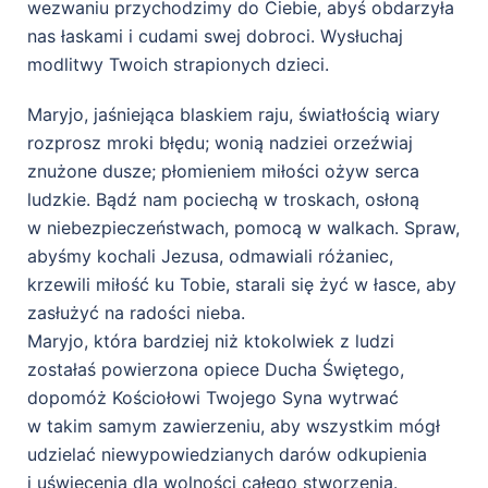
wezwaniu przychodzimy do Ciebie, abyś obdarzyła
nas łaskami i cudami swej dobroci. Wysłuchaj
modlitwy Twoich strapionych dzieci.
Maryjo, jaśniejąca blaskiem raju, światłością wiary
rozprosz mroki błędu; wonią nadziei orzeźwiaj
znużone dusze; płomieniem miłości ożyw serca
ludzkie. Bądź nam pociechą w troskach, osłoną
w niebezpieczeństwach, pomocą w walkach. Spraw,
abyśmy kochali Jezusa, odmawiali różaniec,
krzewili miłość ku Tobie, starali się żyć w łasce, aby
zasłużyć na radości nieba.
Maryjo, która bardziej niż ktokolwiek z ludzi
zostałaś powierzona opiece Ducha Świętego,
dopomóż Kościołowi Twojego Syna wytrwać
w takim samym zawierzeniu, aby wszystkim mógł
udzielać niewypowiedzianych darów odkupienia
i uświęcenia dla wolności całego stworzenia.