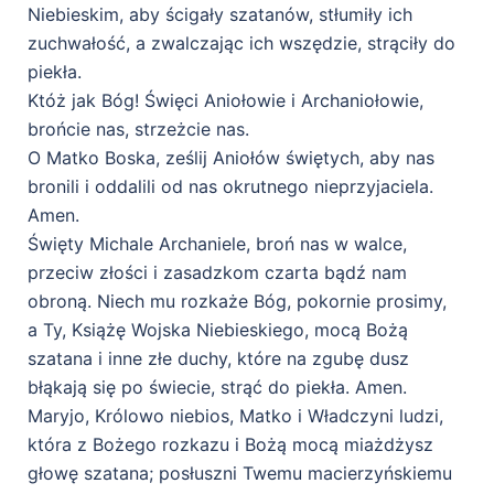
Niebieskim, aby ścigały szatanów, stłumiły ich
zuchwałość, a zwalczając ich wszędzie, strąciły do
piekła.
Któż jak Bóg! Święci Aniołowie i Archaniołowie,
brońcie nas, strzeżcie nas.
O Matko Boska, ześlij Aniołów świętych, aby nas
bronili i oddalili od nas okrutnego nieprzyjaciela.
Amen.
Święty Michale Archaniele, broń nas w walce,
przeciw złości i zasadzkom czarta bądź nam
obroną. Niech mu rozkaże Bóg, pokornie prosimy,
a Ty, Książę Wojska Niebieskiego, mocą Bożą
szatana i inne złe duchy, które na zgubę dusz
błąkają się po świecie, strąć do piekła. Amen.
Maryjo, Królowo niebios, Matko i Władczyni ludzi,
która z Bożego rozkazu i Bożą mocą miażdżysz
głowę szatana; posłuszni Twemu macierzyńskiemu