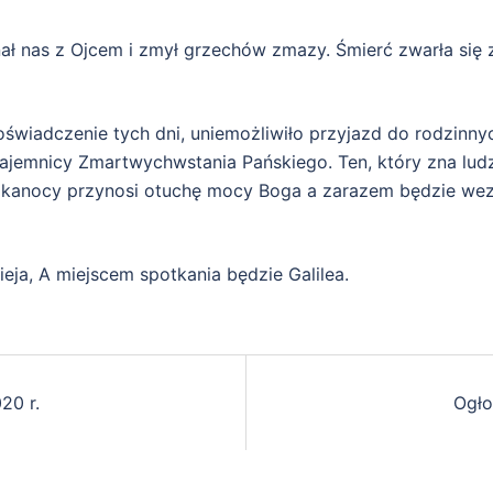
ł nas z Ojcem i zmył grzechów zmazy. Śmierć zwarła się 
doświadczenie tych dni, uniemożliwiło przyjazd do rodzin
jemnicy Zmartwychwstania Pańskiego. Ten, który zna ludzką
ielkanocy przynosi otuchę mocy Boga a zarazem będzie w
eja, A miejscem spotkania będzie Galilea.
20 r.
Ogło