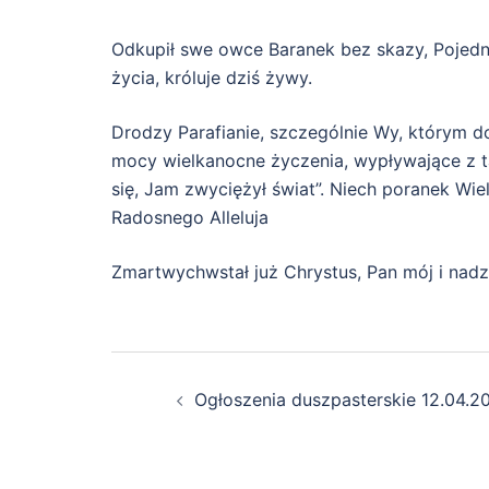
Odkupił swe owce Baranek bez skazy, Pojedna
życia, króluje dziś żywy.
Drodzy Parafianie, szczególnie Wy, którym 
mocy wielkanocne życzenia, wypływające z ta
się, Jam zwyciężył świat”. Niech poranek W
Radosnego Alleluja
Zmartwychwstał już Chrystus, Pan mój i nadzi
Zobacz
Ogłoszenia duszpasterskie 12.04.20
wpisy