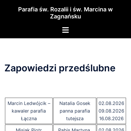
Przejdź
Parafia św. Rozalii i św. Marcina w
do
Zagnańsku
treści
Menu
przełączania
Zapowiedzi przedślubne
Marcin Ledwójcik –
Natalia Gosek
02.08.2026
kawaler parafia
panna parafia
09.08.2026
Łączna
tutejsza
16.08.2026
Misiak Piotr
Pabis Martyna,
02.08.2026