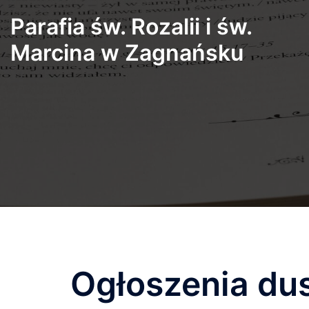
Przejdź
Parafia św. Rozalii i św.
do
treści
Marcina w Zagnańsku
Ogłoszenia du