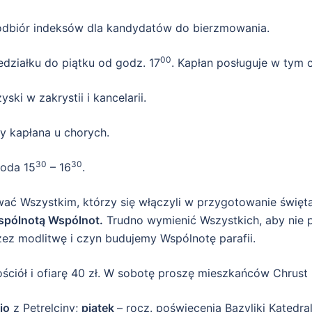
odbiór indeksów dla kandydatów do bierzmowania.
00
działku do piątku od godz. 17
. Kapłan posługuje w tym 
ki w zakrystii i kancelarii.
y kapłana u chorych.
30
30
roda 15
– 16
.
ć Wszystkim, którzy się włączyli w przygotowanie święta p
spólnotą Wspólnot.
Trudno wymienić Wszystkich, aby nie p
ez modlitwę i czyn budujemy Wspólnotę parafii.
iół i ofiarę 40 zł. W sobotę proszę mieszkańców Chrust nr.
io
z Petrelciny;
piątek
– rocz. poświęcenia Bazyliki Katedra