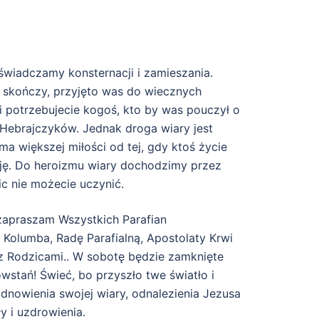
oświadczamy konsternacji i zamieszania.
 skończy, przyjęto was do wiecznych
 potrzebujecie kogoś, kto by was pouczył o
 Hebrajczyków. Jednak droga wiary jest
ma większej miłości od tej, gdy ktoś życie
zuję. Do heroizmu wiary dochodzimy przez
ic nie możecie uczynić.
zapraszam Wszystkich Parafian
olumba, Radę Parafialną, Apostolaty Krwi
 z Rodzicami.. W sobotę będzie zamknięte
wstań! Świeć, bo przyszło twe światło i
dnowienia swojej wiary, odnalezienia Jezusa
y i uzdrowienia.