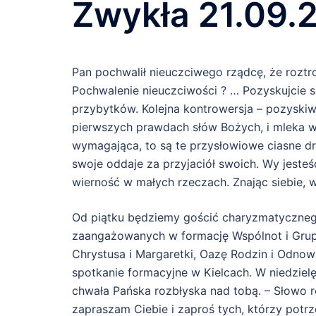
Zwykła 21.09.
Pan pochwalił nieuczciwego rządcę, że roztro
Pochwalenie nieuczciwości ? … Pozyskujcie 
przybytków. Kolejna kontrowersja – pozyski
pierwszych prawdach słów Bożych, i mleka wa
wymagająca, to są te przysłowiowe ciasne drz
swoje oddaje za przyjaciół swoich. Wy jesteś
wierność w małych rzeczach. Znając siebie, w
Od piątku będziemy gościć charyzmatycznego
zaangażowanych w formację Wspólnot i Grup
Chrystusa i Margaretki, Oazę Rodzin i Odnow
spotkanie formacyjne w Kielcach. W niedziel
chwała Pańska rozbłyska nad tobą. – Słowo r
zapraszam Ciebie i zaproś tych, którzy potr