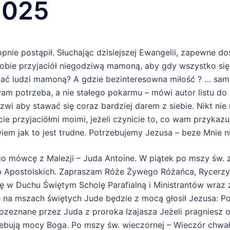
2025
pnie postąpił. Słuchając dzisiejszej Ewangelii, zapewne d
sobie przyjaciół niegodziwą mamoną, aby gdy wszystko się
wać ludzi mamoną? A gdzie bezinteresowna miłość ? … sami
m potrzeba, a nie stałego pokarmu – mówi autor listu do
wi aby stawać się coraz bardziej darem z siebie. Nikt nie 
cie przyjaciółmi moimi, jeżeli czynicie to, co wam przyka
iem jak to jest trudne. Potrzebujemy Jezusa – beze Mnie n
 mówcę z Malezji – Juda Antoine. W piątek po mszy św. 
 Apostolskich. Zapraszam Róże Żywego Różańca, Rycerzy K
ę w Duchu Świętym Scholę Parafialną i Ministrantów wraz
ę na mszach świętych Jude będzie z mocą głosił Jezusa: Po
ozeznane przez Juda z proroka Izajasza Jeżeli pragniesz o
zebują mocy Boga. Po mszy św. wieczornej – Wieczór chwał