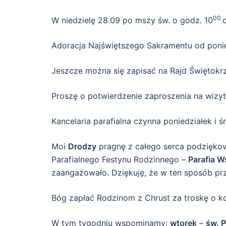
00
W niedzielę 28.09 po mszy św. o godz. 10
Adoracja Najświętszego Sakramentu od ponie
Jeszcze można się zapisać na Rajd Świętokrzys
Proszę o potwierdzenie zaproszenia na wizyt
Kancelaria parafialna czynna poniedziałek i ś
Moi
Drodzy
pragnę z całego serca podziękowa
Parafialnego Festynu Rodzinnego –
Parafia W
zaangażowało. Dziękuję, że w ten sposób prz
Bóg zapłać Rodzinom z Chrust za troskę o kośc
W tym tygodniu wspominamy:
wtorek
–
św. P