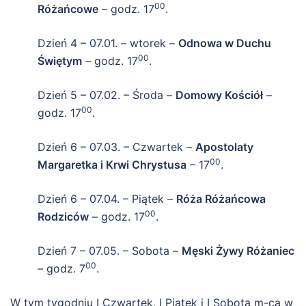
00
Różańcowe
– godz. 17
.
Dzień 4 – 07.01. – wtorek –
Odnowa w Duchu
00
Świętym
– godz. 17
.
Dzień 5 – 07.02. – Środa –
Domowy Kościół
–
00
godz. 17
.
Dzień 6 – 07.03. – Czwartek –
Apostolaty
00
Margaretka i Krwi Chrystusa
– 17
.
Dzień 6 – 07.04. – Piątek –
Róża Różańcowa
00
Rodziców
– godz. 17
.
Dzień 7 – 07.05. – Sobota –
Męski Żywy Różaniec
00
– godz. 7
.
W tym tygodniu I Czwartek, I Piątek i I Sobota m-ca w