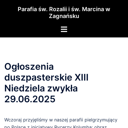
Przejdź
Parafia św. Rozalii i św. Marcina w
do
Zagnańsku
treści
Menu
przełączania
Ogłoszenia
duszpasterskie XIII
Niedziela zwykła
29.06.2025
Wczoraj przyjęliśmy w naszej parafii pielgrzymujący
po Polsce z inicjatywy Rycerzy Kolumba: obraz