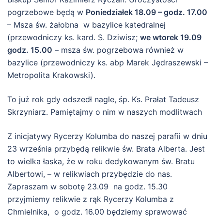
pogrzebowe będą w
Poniedziałek 18.09 – godz. 17.00
– Msza św. żałobna w bazylice katedralnej
(przewodniczy ks. kard. S. Dziwisz;
we wtorek 19.09
godz. 15.00
– msza św. pogrzebowa również w
bazylice (przewodniczy ks. abp Marek Jędraszewski –
Metropolita Krakowski).
To już rok gdy odszedł nagle, śp. Ks. Prałat Tadeusz
Skrzyniarz. Pamiętajmy o nim w naszych modlitwach
Z inicjatywy Rycerzy Kolumba do naszej parafii w dniu
23 września przybędą relikwie św. Brata Alberta. Jest
to wielka łaska, że w roku dedykowanym św. Bratu
Albertowi, – w relikwiach przybędzie do nas.
Zapraszam w sobotę 23.09 na godz. 15.30
przyjmiemy relikwie z rąk Rycerzy Kolumba z
Chmielnika, o godz. 16.00 będziemy sprawować