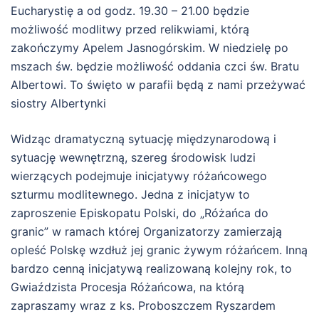
Eucharystię a od godz. 19.30 – 21.00 będzie
możliwość modlitwy przed relikwiami, którą
zakończymy Apelem Jasnogórskim. W niedzielę po
mszach św. będzie możliwość oddania czci św. Bratu
Albertowi. To święto w parafii będą z nami przeżywać
siostry Albertynki
Widząc dramatyczną sytuację międzynarodową i
sytuację wewnętrzną, szereg środowisk ludzi
wierzących podejmuje inicjatywy różańcowego
szturmu modlitewnego. Jedna z inicjatyw to
zaproszenie Episkopatu Polski, do „Różańca do
granic” w ramach której Organizatorzy zamierzają
opleść Polskę wzdłuż jej granic żywym różańcem. Inną
bardzo cenną inicjatywą realizowaną kolejny rok, to
Gwiaździsta Procesja Różańcowa, na którą
zapraszamy wraz z ks. Proboszczem Ryszardem