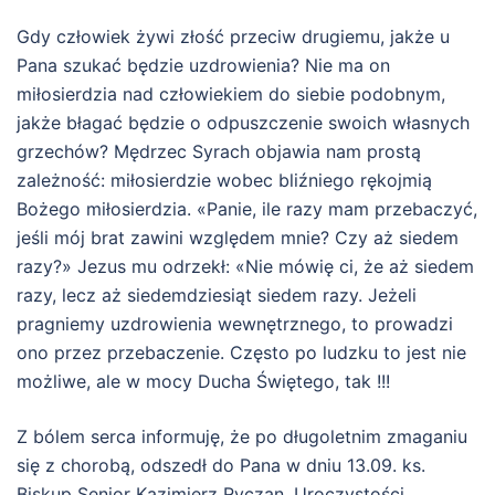
Gdy człowiek żywi złość przeciw drugiemu, jakże u
Pana szukać będzie uzdrowienia? Nie ma on
miłosierdzia nad człowiekiem do siebie podobnym,
jakże błagać będzie o odpuszczenie swoich własnych
grzechów? Mędrzec Syrach objawia nam prostą
zależność: miłosierdzie wobec bliźniego rękojmią
Bożego miłosierdzia. «Panie, ile razy mam przebaczyć,
jeśli mój brat zawini względem mnie? Czy aż siedem
razy?» Jezus mu odrzekł: «Nie mówię ci, że aż siedem
razy, lecz aż siedemdziesiąt siedem razy. Jeżeli
pragniemy uzdrowienia wewnętrznego, to prowadzi
ono przez przebaczenie. Często po ludzku to jest nie
możliwe, ale w mocy Ducha Świętego, tak !!!
Z bólem serca informuję, że po długoletnim zmaganiu
się z chorobą, odszedł do Pana w dniu 13.09. ks.
Biskup Senior Kazimierz Ryczan. Uroczystości