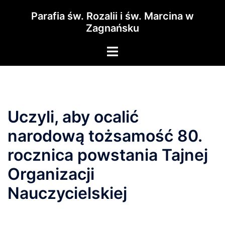
Przejdź
Parafia św. Rozalii i św. Marcina w
do
Zagnańsku
treści
Menu
przełączania
Uczyli, aby ocalić
narodową tożsamość 80.
rocznica powstania Tajnej
Organizacji
Nauczycielskiej